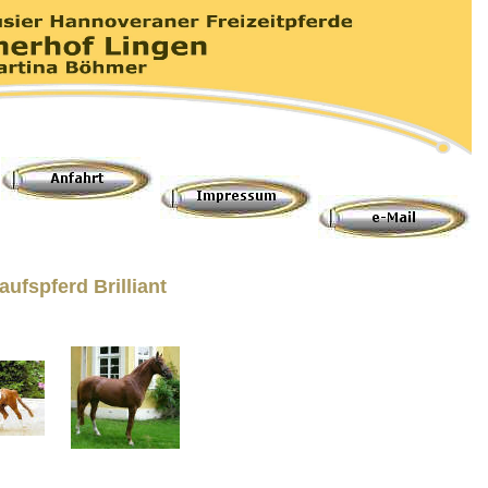
aufspferd B
rilliant